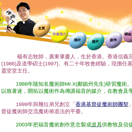
楊有志牧師，廣東肇慶人，生於香港。香港信義宗
(1986)及道學碩士(1997)。有二十年牧會經驗，現擔
靈堂堂主任。
1988年隨知名魔術師Mr.X(鄺鎮州先生)研習魔術
以致著迷，開拓以魔術作為傳講福音的媒介，在教會及
1999年與幾位弟兄創立「
香港基督徒魔術師團契
督徒魔術師交流魔術佈道法的平臺。
2003年把福音魔術創作意念製成
道具
供教牧及信