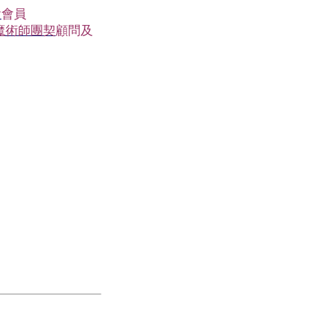
會
會員
魔術師團契
顧問及