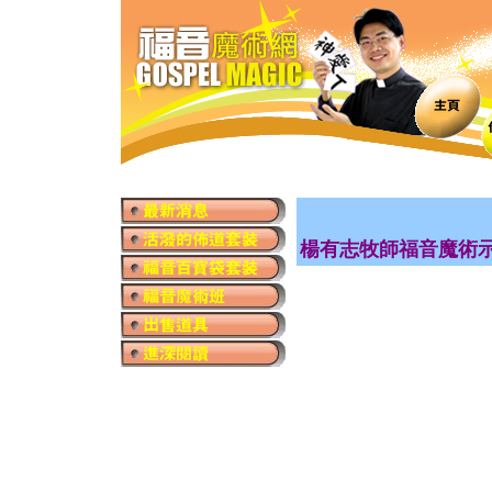
楊有志牧師福音魔術