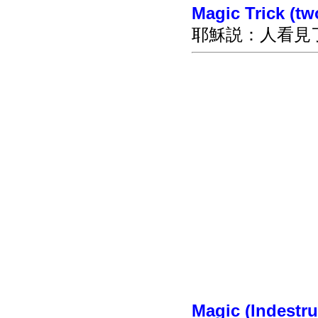
Magic Trick (
tw
耶穌説：人看見
Magic (Indestru