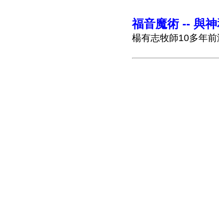
福音魔術 -- 與神
楊有志牧師10多年